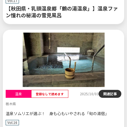
Vol.17
【秋田県・乳頭温泉郷「鶴の湯温泉」】温泉ファ
ン憧れの秘湯の雪見風呂
温泉
2025/10/03
関連記事
登録なしで読めます
栃木県
温泉ソムリエが選ぶ！ 身も心もいやされる「旬の湯宿」
Vol.16