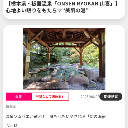
【栃木県・板室温泉「ONSEN RYOKAN 山喜」】
心地よい眠りをもたらす“美肌の湯”
温泉
2025/08/08
関連記事
登録なしで読めます
新潟県
温泉ソムリエが選ぶ！ 身も心もいやされる「旬の湯宿」
Vol.15