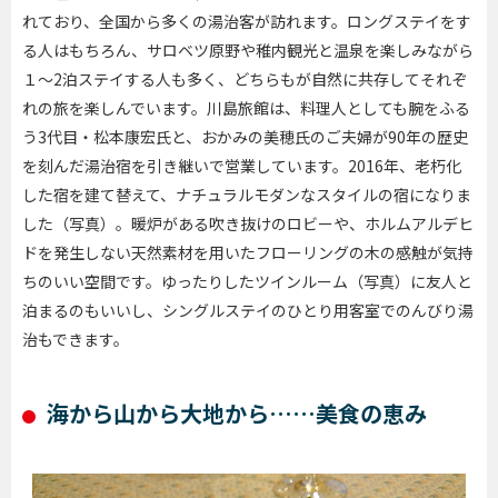
れており、全国から多くの湯治客が訪れます。ロングステイをす
る人はもちろん、サロベツ原野や稚内観光と温泉を楽しみながら
１～
2
泊ステイする人も多く、どちらもが自然に共存してそれぞ
れの旅を楽しんでいます。川島旅館は、料理人としても腕をふる
う
3
代目・松本康宏氏と、おかみの美穂氏のご夫婦が
90
年の歴史
を刻んだ湯治宿を引き継いで営業しています。
2016
年、老朽化
した宿を建て替えて、ナチュラルモダンなスタイルの宿になりま
した（写真）。暖炉がある吹き抜けのロビーや、ホルムアルデヒ
ドを発生しない天然素材を用いたフローリングの木の感触が気持
ちのいい空間です。ゆったりしたツインルーム（写真）に友人と
泊まるのもいいし、シングルステイのひとり用客室でのんびり湯
治もできます。
海から山から大地から……美食の恵み