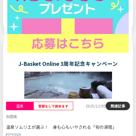
Vol.18
【鹿児島県・妙見温泉「妙見石原荘」】炭酸ガス
で代謝をサポートする“スッキリ温泉”
J-Basket Online 3周年記念キャンペーン
温泉
2025/12/05
関連記事
登録なしで読めます
秋田県
温泉ソムリエが選ぶ！ 身も心もいやされる「旬の湯宿」