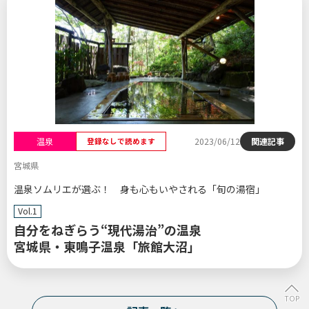
温泉
2023/06/12
関連記事
登録なしで読めます
宮城県
温泉ソムリエが選ぶ！ 身も心もいやされる「旬の湯宿」
Vol.1
自分をねぎらう“現代湯治”の温泉
宮城県・東鳴子温泉「旅館大沼」
TOP