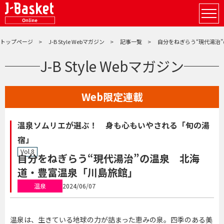
トップページ
J-B Style Webマガジン
記事一覧
自分をねぎらう“現代湯治
J-B Style Webマガジン
Web限定連載
温泉ソムリエが選ぶ！ 身も心もいやされる「旬の湯
宿」
Vol.8
自分をねぎらう“現代湯治”の温泉 北海
道・豊富温泉「川島旅館」
温泉
2024/06/07
温泉は、生きている地球の力が詰まった恵みの泉。四季のある美