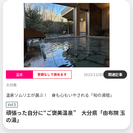
温泉
2023/12/01
関連記事
登録なしで読めます
大分県
温泉ソムリエが選ぶ！ 身も心もいやされる「旬の湯宿」
Vol.5
頑張った自分に“ご褒美温泉” 大分県「由布院 玉
の湯」