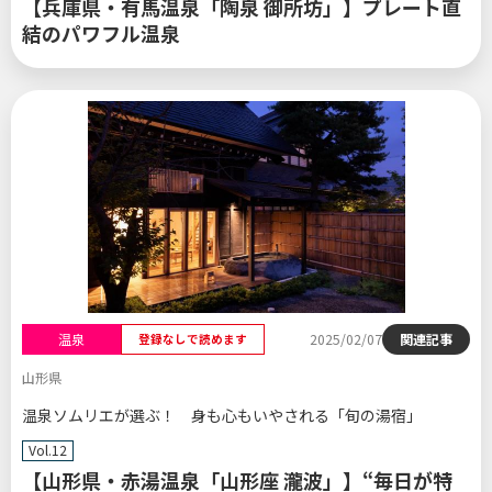
【兵庫県・有馬温泉「陶泉 御所坊」】プレート直
結のパワフル温泉
温泉
2025/02/07
関連記事
登録なしで読めます
山形県
温泉ソムリエが選ぶ！ 身も心もいやされる「旬の湯宿」
Vol.12
【山形県・赤湯温泉「山形座 瀧波」】“毎日が特