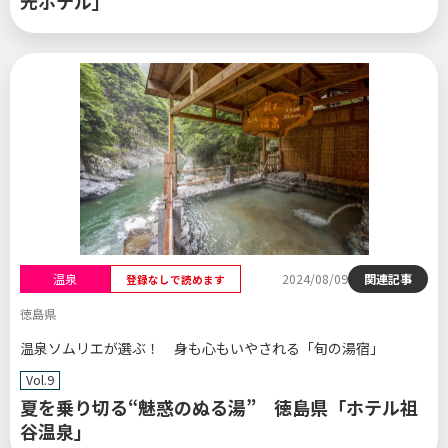
光ホテル」
温泉
2024/08/09
関連記事
登録なしで読めます
徳島県
温泉ソムリエが選ぶ！ 身も心もいやされる「旬の湯宿」
Vol.9
夏を乗り切る“魅惑のぬる湯” 徳島県「ホテル祖
谷温泉」