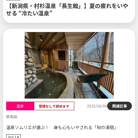
【新潟県・村杉温泉「長生館」】夏の疲れをいや
せる “冷たい温泉”
温泉
2025/06/06
関連記事
登録なしで読めます
群馬県
温泉ソムリエが選ぶ！ 身も心もいやされる「旬の湯宿」
Vol.14