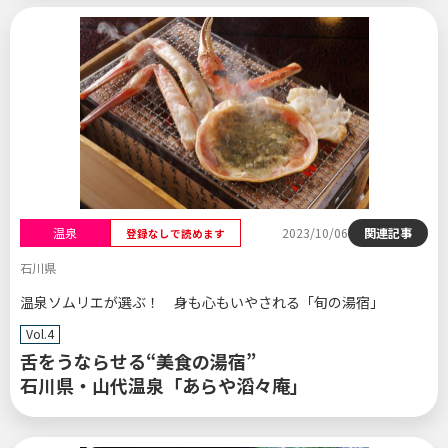
温泉
2023/10/06
関連記事
登録なしで読めます
石川県
温泉ソムリエが選ぶ！ 身も心もいやされる「旬の湯宿」
Vol.4
舌をうならせる“美食の湯宿”
石川県・山代温泉「あらや滔々庵」