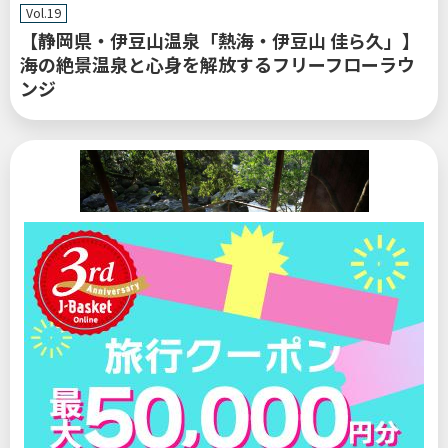
Vol.19
【静岡県・伊豆山温泉「熱海・伊豆山 佳ら久」】
海の絶景温泉と心身を解放するフリーフローラウ
ンジ
閉じる
温泉
2026/02/13
関連記事
登録なしで読めます
鹿児島県
温泉ソムリエが選ぶ！ 身も心もいやされる「旬の湯宿」