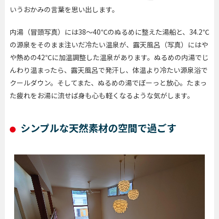
いうおかみの言葉を思い出します。
内湯（冒頭写真）には
38
～
40
℃のぬるめに整えた湯船と、
34.2
℃
の源泉をそのまま注いだ冷たい温泉が、露天風呂（写真）にはや
や熱めの
42
℃に加温調整した温泉があります。ぬるめの内湯でじ
んわり温まったら、露天風呂で発汗し、体温より冷たい源泉浴で
クールダウン。そしてまた、ぬるめの湯でぼーっと放心。たまっ
た疲れをお湯に流せば身も心も軽くなるような気がします。
シンプルな
天然素材の空間
で過ごす