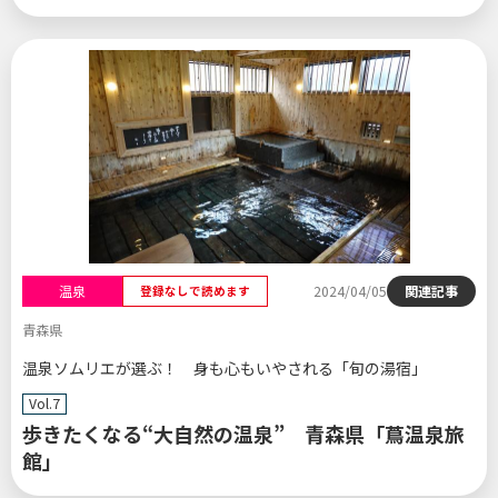
温泉
2024/04/05
関連記事
登録なしで読めます
青森県
温泉ソムリエが選ぶ！ 身も心もいやされる「旬の湯宿」
Vol.7
歩きたくなる“大自然の温泉” 青森県「蔦温泉旅
館」