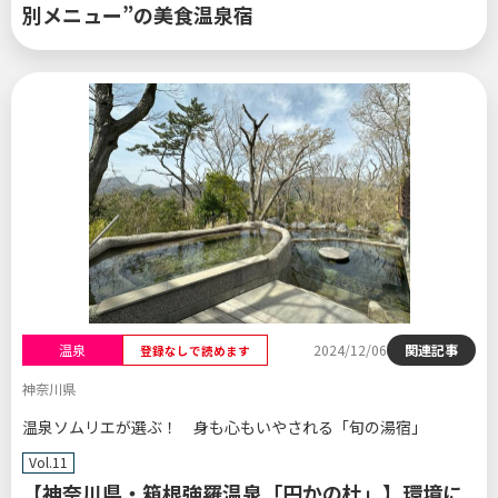
別メニュー”の美食温泉宿
温泉
2024/12/06
関連記事
登録なしで読めます
神奈川県
温泉ソムリエが選ぶ！ 身も心もいやされる「旬の湯宿」
Vol.11
【神奈川県・箱根強羅温泉「円かの杜」】環境に