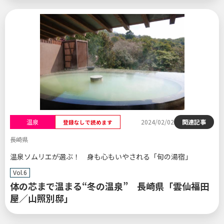
温泉
2024/02/02
関連記事
登録なしで読めます
長崎県
温泉ソムリエが選ぶ！ 身も心もいやされる「旬の湯宿」
Vol.6
体の芯まで温まる“冬の温泉” 長崎県「雲仙福田
屋／山照別邸」