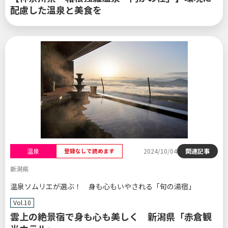
配慮した温泉と美食を
温泉
2024/10/04
関連記事
登録なしで読めます
新潟県
温泉ソムリエが選ぶ！ 身も心もいやされる「旬の湯宿」
Vol.10
雲上の絶景宿で身も心も美しく 新潟県「赤倉観