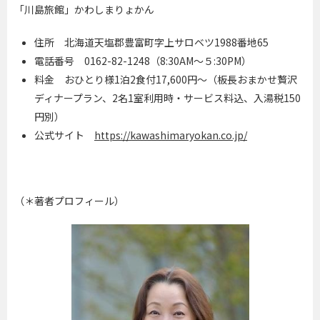
「川島旅館」かわしまりょかん
住所 北海道天塩郡豊富町字上サロベツ
1988
番地
65
電話番号 0162-82-1248（
8:30AM
～５
:30PM
）
料金 おひとり様
1
泊
2
食付
17,600
円～（板長おまかせ贅沢
ディナープラン、
2
名
1
室利用時・サービス料込、入湯税
150
円別）
公式サイト
https://kawashimaryokan.co.jp/
（＊著者プロフィール）