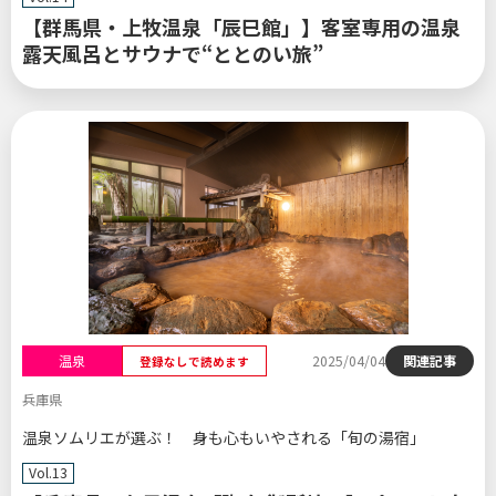
【群馬県・上牧温泉「辰巳館」】客室専用の温泉
露天風呂とサウナで“ととのい旅”
温泉
2025/04/04
関連記事
登録なしで読めます
兵庫県
温泉ソムリエが選ぶ！ 身も心もいやされる「旬の湯宿」
Vol.13