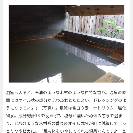
浴室へ入ると、石油のような木材のような独特な香り。温泉の表
面にはオイル状の成分がふわふわとただよい、ドレッシングのよ
うになっています（写真）。泉質は含ヨウ素－ナトリウム－塩化
物泉。成分総計
13.33
ｇ
/kg
で、塩分が濃いため体の芯まで温ま
り、ヒバのような木材系の香りのオイル成分が肌に付着してしっ
とりつやピカに。「肌も体もいやしてくれる温泉なんですよ」と