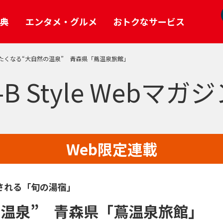
典
エンタメ・グルメ
おトクなサービス
たくなる“大自然の温泉” 青森県「蔦温泉旅館」
e Webマガジン
館
るぶ」無料ダウンロード
「電子版J-B Style」立ち読み
-B Style Webマガ
Pick Up
パッケージツアー
ケット
読者参加型企画・誌面連動ツアー
+α
ポンプレゼント
Web限定連載
Web限定連載
される「旬の湯宿」
の温泉” 青森県「蔦温泉旅館」