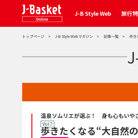
J-B Style Web
旅行特
トップページ
J-B Style Webマガジン
記事一覧
歩き
J-B Styl
ホテル・旅
イベント
「電子版る
おトクなサービス
旅行特典
J
エンタメ・グルメ
J-B Style Web
J-B Style 
国内・海外
エンタメチ
J-B Style 
グルメクー
温泉ソムリエが選ぶ！ 身も心もいや
Vol.7
歩きたくなる“大自然