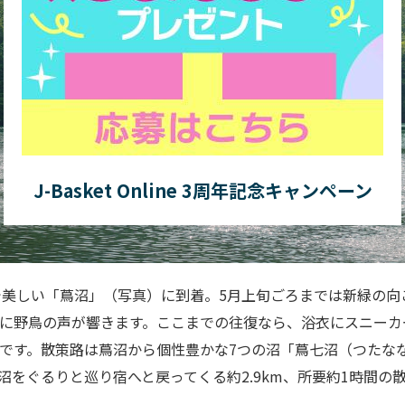
J-Basket Online 3周年記念キャンペーン
で美しい「蔦沼」（写真）に到着。5月上旬ごろまでは新緑の向
に野鳥の声が響きます。ここまでの往復なら、浴衣にスニーカ
です。散策路は蔦沼から個性豊かな7つの沼「蔦七沼（つたな
沼をぐるりと巡り宿へと戻ってくる約2.9km、所要約1時間の