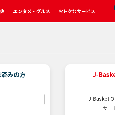
典
エンタメ・グルメ
おトクなサービス
e Webマガジン
館
るぶ」無料ダウンロード
「電子版J-B Style」立ち読み
Pick Up
パッケージツアー
ケット
読者参加型企画・誌面連動ツアー
+α
ポンプレゼント
Web限定連載
用登録済みの方
J-Bas
J-Baske
サー