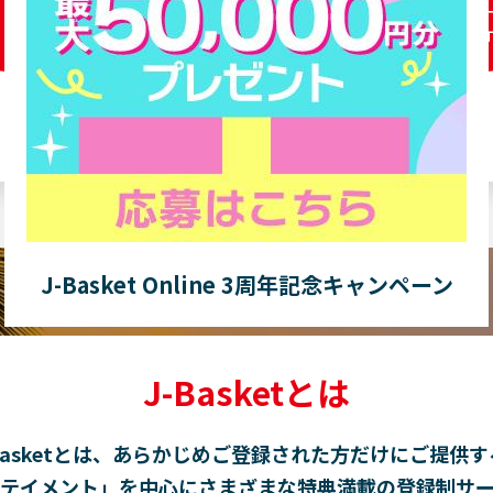
J-Basket新規会員登録はこちら
※JCBサイトに遷移します
J-Basketの登録にはJCBカードが必要です。
サービス内容など詳細は
こちら
J-Basket Online 3周年記念キャンペーン
J-Basketとは
-Basketとは、あらかじめご登録された方だけにご提供す
テイメント」を中心にさまざまな特典満載の登録制サ