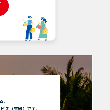
る、
ービス（有料）です。