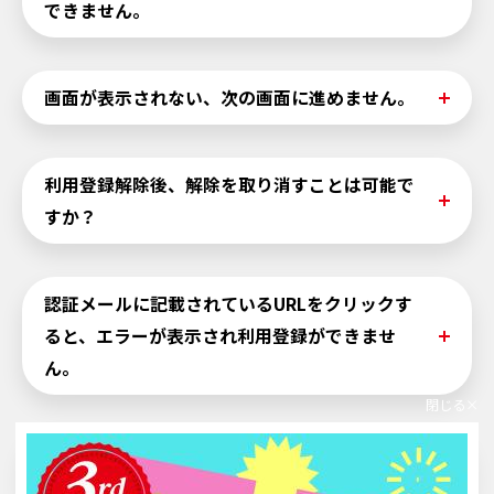
できません。
→「@j-basket.jp」のドメインを受信できるよう設定を
お願いします
≪J-Basket会員ではない方≫
・メールが迷惑メールフォルダに入ってしまっている
≪J-Basket会員の方≫
J-Basket会員でないと、ご利用いただいけません。J-Bas
画面が表示されない、次の画面に進めません。
→迷惑メールフォルダをご確認ください
J-Basketにご加入いただいたJCBカードにご登録済みの情
ket会員登録後に案内をお送りします。
・入力いただいたメールアドレスに誤りがある
報と同一内容を入力しているかご確認をお願いします。
J-Basketの入会は
こちら
（※JCBサイトへ遷移します）か
→スペル、記号の入力 （ドット「．」ハイフン「－」）
直近でJCBカードの登録情報を変更されている場合は、情
ご利用の環境によって、正しくサイトが機能されないなど
らお願いします。
利用登録解除後、解除を取り消すことは可能で
などをご確認いただき、再度お試しください
報反映までに1週間程度お時間がかかります。
の不具合が生じる場合があります。
すか？
大変申し訳ございませんが、後日改めて新規利用登録をお
サイトが正常に表示されない場合には、以下の方法をお試
願いします。それでも登録ができない場合は、以下へご連
しください。
上記に該当しない場合は、以下へご連絡ください。
絡ください。
一度完了した利用登録解除については、変更や取消はでき
認証メールに記載されているURLをクリックす
・インターネット一時ファイル（キャッシュ）やCooki
ません。
＜お問い合わせ先＞
＜お問い合わせ先＞
ると、エラーが表示され利用登録ができませ
e、Webサイトデータを削除する
再度、J-Basket Onlineをご利用になる場合は、新規利用
JCBトラベルデスク ザ・クラス専用ダイヤル
JCBトラベルデスク ザ・クラス専用ダイヤル
削除方法は、ご利用の端末やブラウザのバージョンによ
ん。
登録をお願いします。
0120-308-155
0120-308-155
って異なります。詳細は、以下のページをご参照くださ
閉じる
※JCBザ・クラスのお客様はお住まいの地域にかかわら
※JCBザ・クラスのお客様はお住まいの地域にかかわら
い。
「会員ID、パスワードが正しくない」と エラーが表示され
ず、専用ダイヤルへお電話ください。
ず、専用ダイヤルへお電話ください。
※注意
新規利用登録したいID（メールアドレス）で、
る場合は、インターネット一時ファイル（Cookie等）を
CookieやWebサイトデータ、インターネット一時ファ
登録済みのエラーが出ます。
削除して、再度、操作をお願いします。