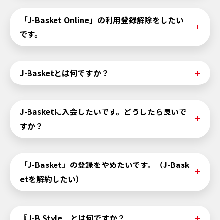
回から配信されます。
「J-Basket Online」利用登録解除をすると本サイトが利
「J-Basket Online」の利用登録解除をしたい
※変更のタイミングによっては、一部配信される（配信が
用できなくなります。
できない）可能性があることをご了承ください。
です。
「J-Basket」の解約はJ-Basketサービス自体の退会とな
ります。
マイページ下部より「J-Basket Online」利用登録解除が
J-Basketとは何ですか？
できます。利用登録解除をすると本サイトを利用できなく
なります。もう一度利用するためには、新規利用登録が必
要となります。
J-Basketとは、あらかじめご登録された方だけにご提供す
J-Basketに入会したいです。どうしたら良いで
る、「旅」と「エンターテイメント」を中心にライフスタ
すか？
イルを彩る、さまざまな特典満載の登録制サービス（有
料）です。詳しくは
こちら
よりご確認ください。
こちら
（※JCBサイトへ遷移します）よりご確認くださ
「J-Basket」の登録をやめたいです。（J-Bask
い。
etを解約したい）
こちら
よりご確認ください。
『J-B Style』とは何ですか？