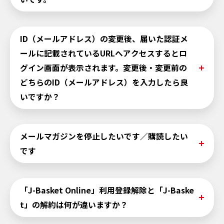
ドレスがIDとなります。
宛てに再設定用のURLをお送りいたします。
J-Basket会員でないと、ご利用いただいけません。J-Bas
ket会員登録後に案内をお送りします。 J-Basketの入会は
こちら
（※JCBサイトへ遷移します）からお願いします。
以下より再設定できます。（再設定にはログインが必要で
ID（メールアドレス）の変更後、届いた認証メ
す。）
ールに記載されているURLへアクセスするとロ
ID（メールアドレス）の変更は
こちら
グイン画面が表示されます。変更後・変更前の
パスワードの変更は
こちら
どちらのID（メールアドレス）を入力したら良
いですか？
例えばスマートフォンで設定を変更しPCからURLにアクセ
メールマガジンを停止したいです／購読したい
スした場合等、設定とURLへのアクセスが、違うブラウザ
です
や違う環境で操作した場合にログイン画面が表示されま
す。
変更前のIDでログインいただけますと、変更が完了いたし
マイページの「会員情報の変更・確認」から「配信しな
「J-Basket Online」利用登録解除と「J-Baske
ます。
い」に変更いただくことで、次回の定期配信より停止とな
t」の解約は何が違いますか？
ります。
なお、購読するには、「配信する」に変更いただければ次