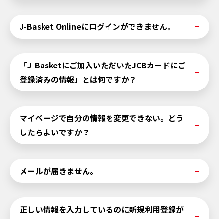
録できます。
J-Basket会員でない方は、J-Basket入会から1週間程度で
J-Basket入会から1週間以内は、会員情報の反映ができて
J-Basket Onlineにログインができません。
利用登録が可能になります。
おらず利用登録ができない可能性があります。大変申し訳
ございませんが、後日改めて新規利用登録をお願いしま
す。
≪J-Basket会員の方≫
「J-Basketにご加入いただいたJCBカードにご
入会から1週間以上経っている場合は、
こちら
をご確認く
・まだ一度もご利用されたことがない方は、
新規利用登録
登録済みの情報」とは何ですか？
ださい。
をお願いします。
新規利用登録はJ-Basketにご加入いただいたJCBカード
にご登録済みの「カタカナ氏名」「生年月日」「電話番
「氏名」・「生年月日」・「性別」・「電話番号」・「住
マイページで自分の情報を変更できない。どう
号」を入力いただくと、登録に進みます。
所」はJ-Basketにご加入いただいたJCBカードにご登録済
したらよいですか？
正しい情報を入力していてログインできない方は
こちら
みの情報です。MyJCBからご確認できます。
へ
・すでにご利用されたことがある方は、ご自身でご登録さ
「氏名」・「生年月日」・「性別」・「電話番号」・「住
れた、ID（メールアドレス）とPWを入力ください。
メールが届きません。
所」はJ-Basketにご加入いただいたJCBカードにご登録済
忘れた場合は以下より再設定をお願いします。
みの情報です。変更はMyJCBもしくはJCBへお問い合わせ
IDをお忘れの方は
こちら
ください。
以下のような原因が考えられます。
PWをお忘れの方は
こちら
正しい情報を入力しているのに新規利用登録が
・メールのフィルタリングなどの設定をしている