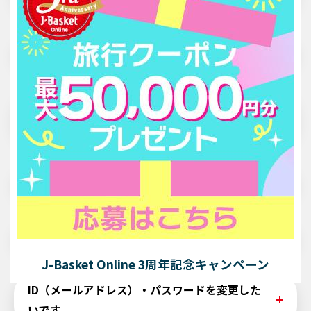
JCBトラベルデスク 東京
JCBトラベルデスク 東京
イルの削除を行いますと、他のサイトで記憶しているID
0120-950-347
0120-950-347
やパスワードなどの情報も削除されますので、差支えな
ご入力いただいたメールアドレスで、すでにJ-Basket Onl
い場合にお試しください。
ログイン画面でエラーが出ます。
JCBトラベルデスク 大阪
ineにてID登録されています。
JCBトラベルデスク 大阪
・Internet Explorerの場合
0120-950-348
以下をご確認ください。
0120-950-348
・Chromeの場合
「会員ID、パスワードが正しくない」と エラーが表示され
・Firefoxの場合
会員ID・パスワードはあっているのにログイン
愛知県・岐阜県・富山県から西にお住まいの方は大阪へ、
・すでに利用登録済みである
る場合は以下をご確認ください。
愛知県・岐阜県・富山県から西にお住まいの方は大阪へ、
・Safariの場合
できません。
それ以外の方は東京へお電話ください。
・J-Basket会員のご家族がそのメールアドレスを使われて
それ以外の方は東京へお電話ください。
・ブラウザを別のものに変える（Chrome、Edge、Safar
※上のフリーダイヤルにおかけになると自動音声でご案内
いる
・メールアドレスとパスワードは半角入力になっているか
※上のフリーダイヤルにおかけになると自動音声でご案内
i、Firefoxなど）
します。ガイダンスに従ってメニュー番号をご入力くださ
・パスワードは大文字・小文字を正確に入力しているか
・メールアドレスを複数お持ちの場合、別のメールアドレ
します。ガイダンスに従ってメニュー番号をご入力くださ
・ブラウザ、アプリを再起動する
ID（メールアドレス）が分かりません。
い。
・ 「．（ドット）」と「，（カンマ）」の打ち間違いや重
スで登録されている可能性があります。お心当たりのあ
い。
・PC・スマホ本体を再起動する
恐れ入りますが、同一のメールアドレスで複数の会員IDを
複などはないか
るメールアドレスで再度ログインをお試しください。
登録することはできません。別のメールアドレスを用い
受付時間 10:00AM～6:00PM ※日・祝・年末年始休
・コピー&ペーストや入力候補選択の場合、文字の前後や
・ご登録がない場合や、すでに利用登録を解除されている
IDはご登録いただいたメールアドレスとなります。
受付時間 10:00AM～6:00PM ※日・祝・年末年始休
て、新規利用登録をお願いします。
パスワードが分かりません。
※JCBトラベルからお客様へご連絡する際の発信者番号は
間にスペースが入っていないか
場合もあります。
こちら
のページよりJ-Basketにご加入いただいたJCBカー
※JCBトラベルからお客様へご連絡する際の発信者番号は
上のフリーダイヤルとなります。
・オートコンプリートなどで古い情報が自動入力されてい
ドにご登録済みの「カタカナ氏名」・「生年月日」・「電
上のフリーダイヤルとなります。
J-Basket Online 3周年記念キャンペーン
ないか
話番号」を入力いただくと、ご登録のメールアドレス（I
こちら
の画面より「生年月日」と「メールアドレス（I
ID（メールアドレス）・パスワードを変更した
D）宛にメールをお送りします。メールが届いたメールア
D）」をご入力ください。ご登録のメールアドレス（ID）
≪J-Basket会員ではない方≫
いです。