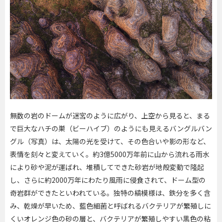
無数の岩のドームが迷宮のように広がり、上空から見ると、まる
で巨大なハチの巣（ビーハイブ）のようにも見えるバングルバン
グル（写真）は、太陽の光を受けて、その色合いや影の形など、
表情を刻々と変えていく。約3億5000万年前に山から流れる雨水
により砂や泥が運ばれ、堆積してできた砂岩が地殻変動で隆起
し、さらに約2000万年にわたり風雨に侵食されて、ドーム型の
奇岩群ができたといわれている。独特の縞模様は、鉄分を多く含
み、乾燥が早いため、藍色細菌と呼ばれるバクテリアが繁殖しに
くいオレンジ色の砂の層と、バクテリアが繁殖しやすい黒色の粘