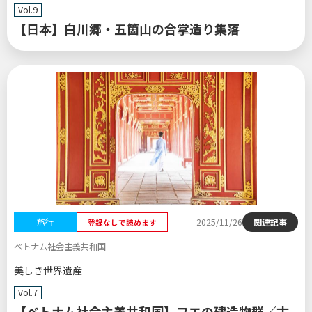
Vol.9
【日本】白川郷・五箇山の合掌造り集落
旅行
2025/11/26
関連記事
登録なしで読めます
ベトナム社会主義共和国
美しき世界遺産
Vol.7
【ベトナム社会主義共和国】フエの建造物群／古