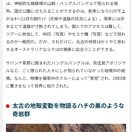
は、神秘的な縞模様の山脈・バングルバングルで知られる場
所。国立公園に立ち入ることができるのは、乾季になり川が干上
がる4～11月の間だけ（天候や道路の状況による）。雨季には洪
水などで道路が寸断されてしまう。個人でのアクセスは難しく、
ツアーに参加して、4WD（写真）やセスナ機（写真）などで訪れ
るのが一般的だ。だが、それだけに、太古の地球はかくやと思わ
せるオーストラリアならではの絶景に出合うことができる。
サバンナ草原に囲まれたバングルバングルは、先住民アボリジナ
ルなど、ごく限られた人々にしか知られていなかった秘境中の秘
境。なんと、映像を撮影中のクルーによって“発見”され、1983年
に驚きをもって世界に紹介された。
太古の地殻変動を物語るハチの巣のような
奇岩群