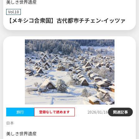
美しき世界遺産
Vol.10
【メキシコ合衆国】古代都市チチェン-イッツァ
旅行
2026/01/16
関連記事
登録なしで読めます
日本
美しき世界遺産