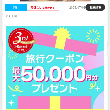
旅行
2026/07/03
関連記事
登録なしで読めます
タイ王国
閉じる
美しき世界遺産
Vol.15
【タイ王国】古都アユタヤ