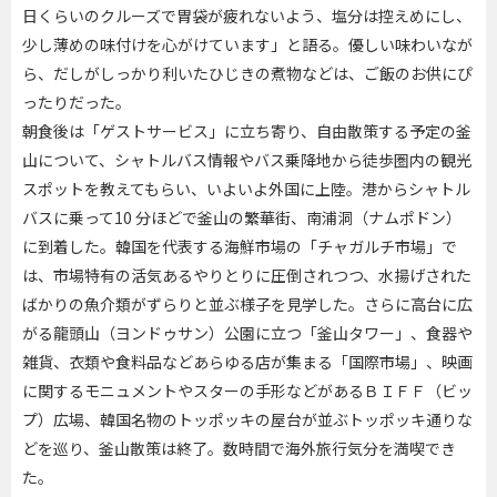
日くらいのクルーズで胃袋が疲れないよう、塩分は控えめにし、
少し薄めの味付けを心がけています」と語る。優しい味わいなが
ら、だしがしっかり利いたひじきの煮物などは、ご飯のお供にぴ
ったりだった。
朝食後は「ゲストサービス」に立ち寄り、自由散策する予定の釜
山について、シャトルバス情報やバス乗降地から徒歩圏内の観光
スポットを教えてもらい、いよいよ外国に上陸。港からシャトル
バスに乗って10 分ほどで釜山の繁華街、南浦洞（ナムポドン）
に到着した。韓国を代表する海鮮市場の「チャガルチ市場」で
は、市場特有の活気あるやりとりに圧倒されつつ、水揚げされた
ばかりの魚介類がずらりと並ぶ様子を見学した。さらに高台に広
がる龍頭山（ヨンドゥサン）公園に立つ「釜山タワー」、食器や
雑貨、衣類や食料品などあらゆる店が集まる「国際市場」、映画
に関するモニュメントやスターの手形などがあるＢＩＦＦ（ビッ
プ）広場、韓国名物のトッポッキの屋台が並ぶトッポッキ通りな
どを巡り、釜山散策は終了。数時間で海外旅行気分を満喫でき
た。