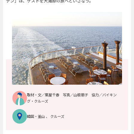
デン」は、ゲストを大海原の旅へといざなう。
取材・文／粟屋千春 写真／山根朋子 協力／バイキン
グ・クルーズ
韓国・釜山 、 クルーズ