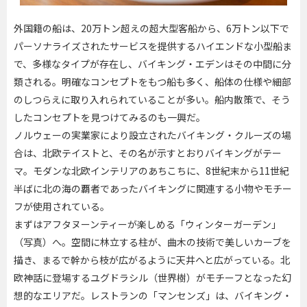
外国籍の船は、20万トン超えの超大型客船から、6万トン以下で
パーソナライズされたサービスを提供するハイエンドな小型船ま
で、多様なタイプが存在し、バイキング・エデンはその中間に分
類される。明確なコンセプトをもつ船も多く、船体の仕様や細部
のしつらえに取り入れられていることが多い。船内散策で、そう
したコンセプトを見つけてみるのも一興だ。
ノルウェーの実業家により設立されたバイキング・クルーズの場
合は、北欧テイストと、その名が示すとおりバイキングがテー
マ。モダンな北欧インテリアのあちこちに、8世紀末から11世紀
半ばに北の海の覇者であったバイキングに関連する小物やモチー
フが使用されている。
まずはアフタヌーンティーが楽しめる「ウィンターガーデン」
（写真）へ。空間に林立する柱が、曲木の技術で美しいカーブを
描き、まるで幹から枝が広がるように天井へと広がっている。北
欧神話に登場するユグドラシル（世界樹）がモチーフとなった幻
想的なエリアだ。レストランの「マンセンズ」は、バイキング・