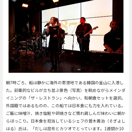
朝7時ごろ、船は静かに海外の寄港地である韓国の釜山に入港し
た。前衛的なビルが立ち並ぶ景色（写真）を眺めながらメインダ
イニングの「ザ・レストラン」へ向かい、和朝食セットを選択。
外国籍ではあるものの、この船では日本食にも力を入れている。
ご飯に味噌汁、焼き塩鮭や卵焼きなど慣れ親しんだ味わいに朝か
らほっこり。日本食を担当しているシェフの曽木善治（そぎよし
はる）氏は、「だしは昆布とカツオでとっています。1週間か10