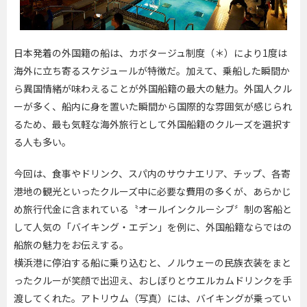
日本発着の外国籍の船は、カボタージュ制度（＊）により1度は
海外に立ち寄るスケジュールが特徴だ。加えて、乗船した瞬間か
ら異国情緒が味わえることが外国船籍の最大の魅力。外国人クル
ーが多く、船内に身を置いた瞬間から国際的な雰囲気が感じられ
るため、最も気軽な海外旅行として外国船籍のクルーズを選択す
る人も多い。
今回は、食事やドリンク、スパ内のサウナエリア、チップ、各寄
港地の観光といったクルーズ中に必要な費用の多くが、あらかじ
め旅行代金に含まれている〝オールインクルーシブ〞制の客船と
して人気の「バイキング・エデン」を例に、外国船籍ならではの
船旅の魅力をお伝えする。
横浜港に停泊する船に乗り込むと、ノルウェーの民族衣装をまと
ったクルーが笑顔で出迎え、おしぼりとウエルカムドリンクを手
渡してくれた。アトリウム（写真）には、バイキングが乗ってい