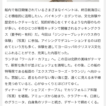
船内で毎日開催されているさまざまなイベントは、終日航海日に
こそ積極的に活用したい。バイキング・エデンでは、文化体験や
歴史のレクチャーなど、知的好奇心をくすぐるような内容のもの
が多い。そのひとつが専用キッチンで開催されるクッキングクラ
ス（要予約・有料）だ。今回は「ジンジャーブレッドハウス作り
体験」（写真）に参加。アイシングでデコレーションするのは初
めてという方も多く、体験を通してヨーロッパのクリスマス文化
にふれることができ、充実した内容だった。
ランチは「ワールド・カフェ」へ。この日は北欧の美味がテーマ
で、新鮮な魚介が並ぶビュッフェを満喫した。その後、この船の
特等席である船首の「エクスプローラーズ・ラウンジ」へ向かっ
た。窓越しに、遮るものがない青い海と空、遠くに見える水平線
を見つめていると、心がゆっくりとほどけてゆく。
ディナーは「ザ・シェフズ・テーブル」でカリフォルニア料理
（写真）を堪能。アミューズから始まり、クラブケーキ、口直し
のグラニータ、白身魚のソテーと続き、デザートで締めくくる。