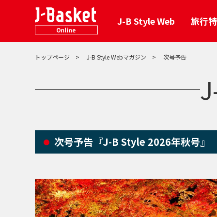
J-B Style Web
旅行特
トップページ
J-B Style Webマガジン
次号予告
J-B Styl
ホテル・旅
イベント
「電子版る
おトクなサービス
旅行特典
J
エンタメ・グルメ
J-B Style Web
J-B Style 
国内・海外
エンタメチ
J-B Style 
グルメクー
次号予告『J-B Style 2026年秋号』