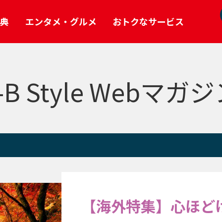
典
エンタメ・グルメ
おトクなサービス
e Webマガジン
館
るぶ」無料ダウンロード
「電子版J-B Style」立ち読み
-B Style Webマガ
Pick Up
パッケージツアー
ケット
読者参加型企画・誌面連動ツアー
+α
ポンプレゼント
Web限定連載
【海外特集】心ほど