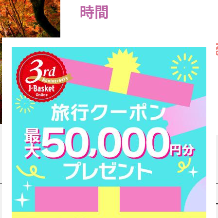
時間
閉じる
【国内特集】秋極ま
そのほかの企画にもご期待ください
※予告内容は変更となる場合があります。
写真提供／北野天満宮
Vol.2「ウェルネス・ジ