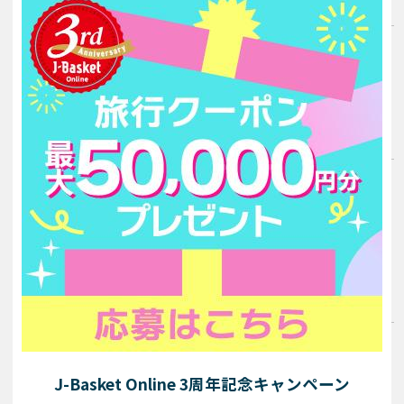
横浜・神戸：2026年6月13日（土）まで
料金（おひとり様）
・J-Basket会員…2,000円
・J-Basket会員以外…5,000
円
参加資格
1組2名様まで
J-Basket Online 3周年記念キャンペーン
※
20歳未満の方のご参加はご遠慮ください