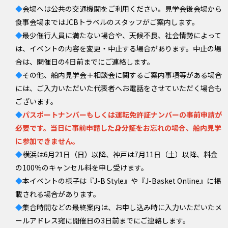
◆
会場へは公共の交通機関をご利用ください。見学会後会場から
食事会場まではJCBトラベルのスタッフがご案内します。
◆
最少催行人員に満たない場合や、天候不良、社会情勢によって
は、イベントの内容を変更・中止する場合があります。中止の場
合は、開催日の4日前までにご連絡します。
◆
その他、船内見学会＋相談会に関するご案内事項等がある場合
には、ご入力いただいた代表者へお電話をさせていただく場合も
ございます。
◆
パスポートナンバーもしくは運転免許証ナンバーの事前申請が
必要です。当日に事前申請した身分証をお忘れの場合、船内見学
に参加できません。
◆
横浜は6月21日（日）以降、神戸は7月11日（土）以降、料金
の100％のキャンセル料を申し受けます。
◆
本イベントの様子は『J-B Style』や『J-Basket Online』に掲
載される場合があります。
◆
集合時間などの最終案内は、お申し込み時に入力いただいたメ
ールアドレス宛に開催日の3日前までにご連絡します。