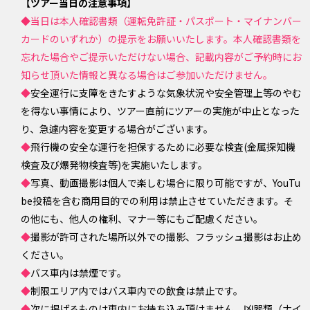
【ツアー当日の注意事項】
◆
当日は本人確認書類（運転免許証・パスポート・マイナンバー
カードのいずれか）の提示をお願いいたします。本人確認書類を
忘れた場合やご提示いただけない場合、記載内容がご予約時にお
知らせ頂いた情報と異なる場合はご参加いただけません。
◆
安全運行に支障をきたすような気象状況や安全管理上等のやむ
を得ない事情により、ツアー直前にツアーの実施が中止となった
り、急遽内容を変更する場合がございます。
◆
飛行機の安全な運行を担保するために必要な検査(金属探知機
検査及び爆発物検査等)を実施いたします。
◆
写真、動画撮影は個人で楽しむ場合に限り可能ですが、YouTu
be投稿を含む商用目的での利用は禁止させていただきます。そ
の他にも、他人の権利、マナー等にもご配慮ください。
◆
撮影が許可された場所以外での撮影、フラッシュ撮影はお止め
ください。
◆
バス車内は禁煙です。
◆
制限エリア内ではバス車内での飲食は禁止です。
◆
次に掲げるものは車内にお持ち込み頂けません。凶器類（ナイ