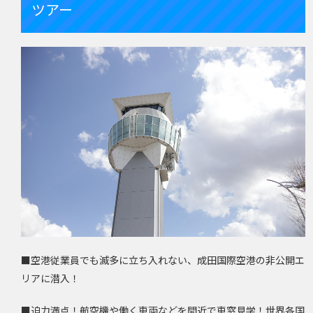
ツアー
■空港従業員でも滅多に立ち入れない、成田国際空港の非公開エ
リアに潜入！
■迫力満点！航空機や働く車両などを間近で車窓見学！世界各国