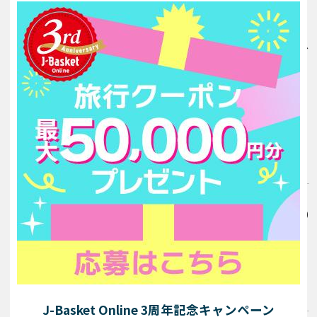
※J-Basket会員１名様につき同伴者３名様までご参加できま
す。（J-Basket会員ではない方のみのご参加はできません。）
【旅行代金に含まれるもの】
バス代、成田国際空港オリジナルグ
ッズ、現地係員経費等、消費税等諸税
※成田国際空港までの交通費は含まれません。
※価格は全て税込です。
定員
各便38名様
／ 最少催行人員
25
名様 ※3月10日(火)
10:
00
より先着順で受付します。
食事
J-Basket Online 3周年記念キャンペーン