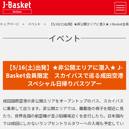
トップページ
イベント
【5/16(土)出発】★非公開エリアに潜入★ J-Bask
イベント
【5/16(土)出発】★非公開エリアに潜入★ J-
Basket会員限定 スカイバスで巡る成田空港
スペシャル日帰りバスツアー
成田国際空港の非公開エリアをオープントップのバス、スカイバス
に乗車して巡ります。非公開エリアでは、離着陸の様子を間近に見
たり、世界各国の航空機が並ぶ駐機場近くを走行したり。日本国内
では成田にしかないランプセントラルタワーへの入場も予定してい