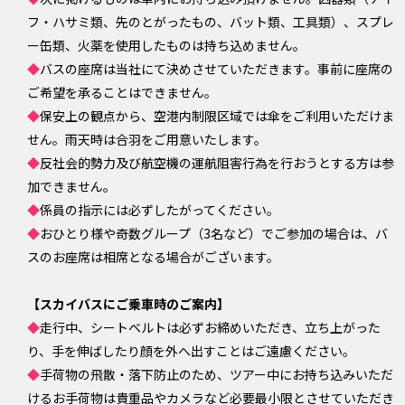
フ・ハサミ類、先のとがったもの、バット類、工具類）、スプレ
ー缶類、火薬を使用したものは持ち込めません。
◆
バスの座席は当社にて決めさせていただきます。事前に座席の
ご希望を承ることはできません。
◆
保安上の観点から、空港内制限区域では傘をご利用いただけま
せん。雨天時は合羽をご用意いたします。
◆
反社会的勢力及び航空機の運航阻害行為を行おうとする方は参
加できません。
◆
係員の指示には必ずしたがってください。
◆
おひとり様や奇数グループ（3名など）でご参加の場合は、バ
スのお座席は相席となる場合がございます。
【スカイバスにご乗車時のご案内】
◆
走行中、シートベルトは必ずお締めいただき、立ち上がった
り、手を伸ばしたり顔を外へ出すことはご遠慮ください。
◆
手荷物の飛散・落下防止のため、ツアー中にお持ち込みいただ
けるお手荷物は貴重品やカメラなど必要最小限とさせていただき