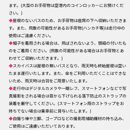
ます。(大型のお手荷物は空港内のコインロッカーにお預けくだ
さい。)
◆
屋根のないバスのため、お手荷物は座席の下へ収納いただきま
す。また、飛散の可能性があるお手荷物(ハンカチ等)は走行中の
使用はご遠慮ください。
◆
帽子を着用される場合は、飛ばされないよう、顎紐の付いたも
のをご着用ください。(飛散の可能性がある場合はお手荷物とあ
わせてご収納いただきます。)
◆
スカイバスは屋根の無いバスとなり、雨天時も終始屋根は空い
たまま運行いたします。また、傘をご利用いただくことはできな
いため、雨天時は合羽をご用意いたします。
◆
走行中はデジタルカメラや一眼レフ、スマートフォンなどで写
真撮影をされる場合は首から下げられる落下防止のストラップの
装着を厳守してください。(スマートフォン用のストラップをお
持ちでない場合は乗車前に貸与いたします。)
◆
自撮り棒や三脚、ゴープロなどの撮影用補助機材の持ち込み、
ご使用はご遠慮いただいております。