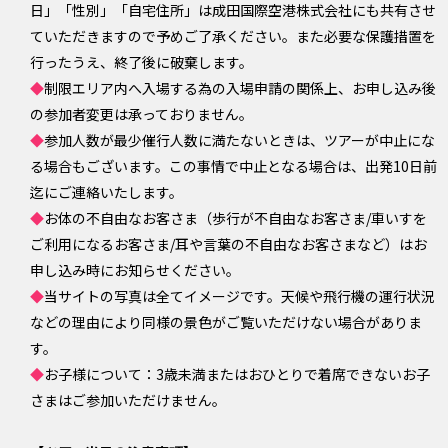
日」「性別」「自宅住所」は成田国際空港株式会社にも共有させ
ていただきますので予めご了承ください。また必要な保護措置を
行ったうえ、終了後に破棄します。
◆
制限エリア内へ入場する為の入場申請の関係上、お申し込み後
の参加者変更は承っておりません。
◆
参加人数が最少催行人数に満たないときは、ツアーが中止にな
る場合もございます。この事情で中止となる場合は、出発10日前
迄にご連絡いたします。
◆
お体の不自由なお客さま（歩行が不自由なお客さま/車いすを
ご利用になるお客さま/耳や言葉の不自由なお客さまなど）はお
申し込み時にお知らせください。
◆
当サイトの写真は全てイメージです
。天候や飛行機の運行状況
などの理由により同様の景色がご覧いただけない場合がありま
す。
◆
お子様について：3歳未満またはおひとりで着席できないお子
さまはご参加いただけません。