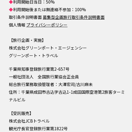
◆
利用開始日当日：50%
◆
利用開始後または無連絡不参加：100%
取引条件説明書面
募集型企画旅行取引条件説明書面
個人情報
プライバシーポリシー
【旅行企画・実施】
株式会社グリーンポート・エージェンシー
グリーンポート・トラベル
千葉県知事登録旅行業第2-657号
一般社団法人 全国旅行業協会正会員
総合旅行業務取扱管理者：大澤宏司/古川麻未
住所：
千葉県成田市古込字古込
1-1
成田国際空港第
2
旅客ターミ
ナ
ルビル
【受託販売】
株式会社JCBトラベル
観光庁長官登録旅行業第1822号