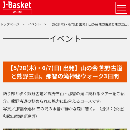
トップページ
イベント
【5/28(木)・6/7(日) 出発】山の会 熊野古道と熊野
イベント
【5/28(木)・6/7(日) 出発】山の会 熊野古道
と熊野三山、那智の滝神秘ウォーク3日間
語り部と歩く熊野古道と熊野三山・那智の滝に訪れるツアーをご紹
介。熊野古道の秘められた魅力に出合えるコースです。
写真／那智原始林 三の滝の水音が静かな森に響く。（提供：(公社)
和歌山県観光連盟）