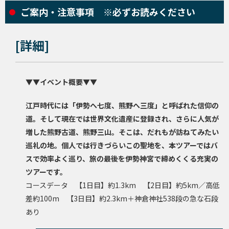
ご案内・注意事項 ※必ずお読みください
[詳細]
▼▼イベント概要▼▼
江戸時代には「伊勢へ七度、熊野へ三度」と呼ばれた信仰の
道。そして現在では世界文化遺産に登録され、さらに人気が
増した熊野古道、熊野三山。そこは、だれもが訪ねてみたい
巡礼の地。個人では行きづらいこの聖地を、本ツアーではバ
スで効率よく巡り、旅の最後を伊勢神宮で締めくくる充実の
ツアーです。
コースデータ 【1日目】約1.3km 【2日目】約5km／高低
差約100m 【3日目】約2.3km＋神倉神社538段の急な石段
あり