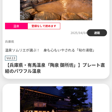
温泉
登録なしで読めます
2025/04/04
連載
兵庫県
温泉ソムリエが選ぶ！ 身も心もいやされる「旬の湯宿」
Vol.13
【兵庫県・有馬温泉「陶泉 御所坊」】プレート直
結のパワフル温泉