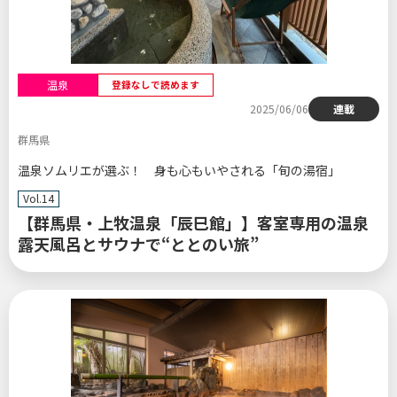
温泉
登録なしで読めます
2025/06/06
連載
群馬県
温泉ソムリエが選ぶ！ 身も心もいやされる「旬の湯宿」
Vol.14
【群馬県・上牧温泉「辰巳館」】客室専用の温泉
露天風呂とサウナで“ととのい旅”