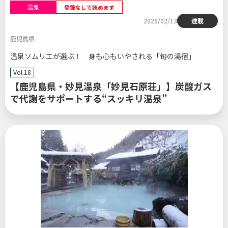
温泉
登録なしで読めます
2026/02/13
連載
鹿児島県
温泉ソムリエが選ぶ！ 身も心もいやされる「旬の湯宿」
Vol.18
【鹿児島県・妙見温泉「妙見石原荘」】炭酸ガス
で代謝をサポートする“スッキリ温泉”