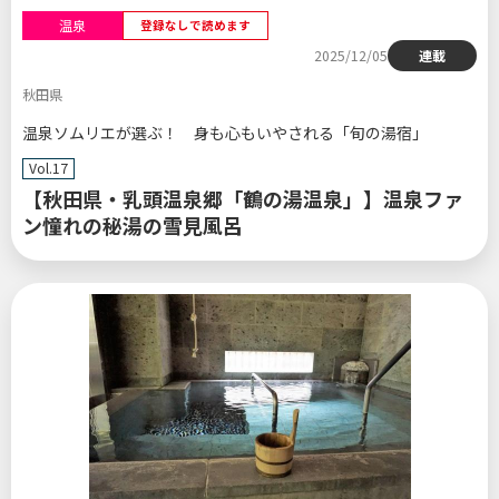
温泉
登録なしで読めます
2025/12/05
連載
秋田県
温泉ソムリエが選ぶ！ 身も心もいやされる「旬の湯宿」
Vol.17
【秋田県・乳頭温泉郷「鶴の湯温泉」】温泉ファ
ン憧れの秘湯の雪見風呂