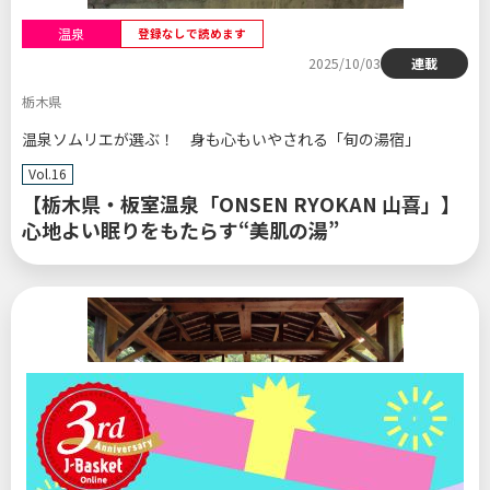
温泉
登録なしで読めます
2025/10/03
連載
栃木県
温泉ソムリエが選ぶ！ 身も心もいやされる「旬の湯宿」
Vol.16
【栃木県・板室温泉「ONSEN RYOKAN 山喜」】
心地よい眠りをもたらす“美肌の湯”
閉じる