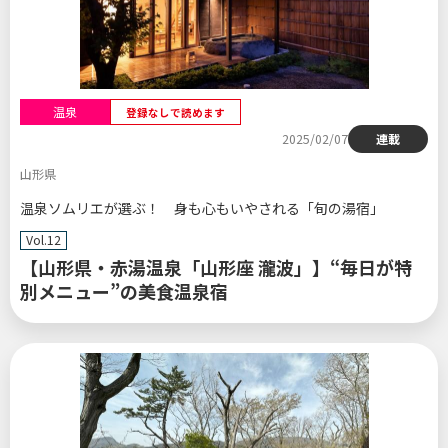
温泉
登録なしで読めます
2025/02/07
連載
山形県
温泉ソムリエが選ぶ！ 身も心もいやされる「旬の湯宿」
Vol.12
【山形県・赤湯温泉「山形座 瀧波」】“毎日が特
別メニュー”の美食温泉宿