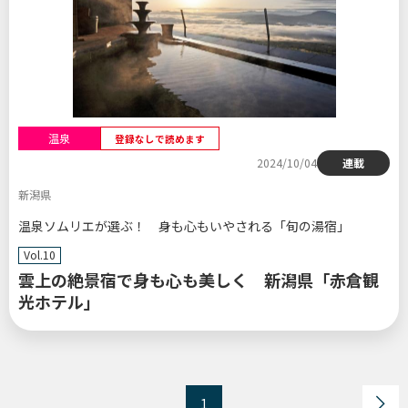
温泉
登録なしで読めます
2024/10/04
連載
新潟県
温泉ソムリエが選ぶ！ 身も心もいやされる「旬の湯宿」
Vol.10
雲上の絶景宿で身も心も美しく 新潟県「赤倉観
光ホテル」
1