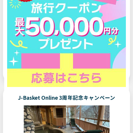
温泉
登録なしで読めます
2025/08/08
連載
新潟県
温泉ソムリエが選ぶ！ 身も心もいやされる「旬の湯宿」
Vol.15
【新潟県・村杉温泉「長生館」】夏の疲れをいや
せる “冷たい温泉”
J-Basket Online 3周年記念キャンペーン